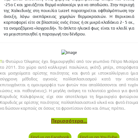
-25ο C και χρειάζεται θερμό καλοκαίρι για να αποδώσει. Στην περιοχή
της Χαλκιδικής στη ποικιλία Luizet παρατηρείται οφθαλμόπτωση την
άνοιξη, λόγω ανεπάρκειας χαμηλών θερμοκρασιών. Η Βερικοκιά
καρποφορεί είτε σε βλαστούς ενός έτους ή σε μικρά κλαδάκια 2- 5 εκ.,
τα ονομαζόμενα «λογχοειδή». Το άπλετο ηλιακό φως είναι το κλειδί για
να μεγιστοποιηθεί η παραγωγή του δένδρου.
Το Φυτώριο Όλυμπος έχει δημιουργηθεί από τον γεωπόνο Πέτρο Μισύρα
το 2011. Στο χώρο αυτό καλλιεργεί παυλώνια, γκότζι μπέρι, σπορόφυτα
και μοσχεύματα αρίστης ποιότητας και φυτά με ιστοκαλλιέργεια (μια
σύγχρονη μέθοδος αγενούς πολλαπλασιασμού κατά την οποία
επιτυγχάνεται η ομοιομορφία των φυτών που απαλλάσσονται από τυχόν
ιώσεις και παθογένειες). Η μεγάλη ανάγκη τα τελευταία χρόνια για φυτά
Καρυδιάς Καλιφόρνιας είχε σαν αποτέλεσμα τη δημιουργία φυτώριου
Καρυδιάς με αρίστης ποιότητας πολλαπλασιαστικό υλικό και φυτά έτοιμα
να δώσουν καρπούς σε όσους τα φροντίσουν όσο και όπως πρέπει.
Περισσότερα...
Find us on Facebook
Find us on YouTube