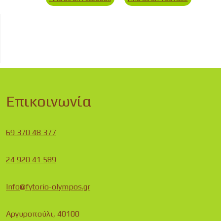
Επικοινωνία
69 370 48 377
24 920 41 589
Info@fytorio-olympos.gr
Αργυροπούλι, 40100