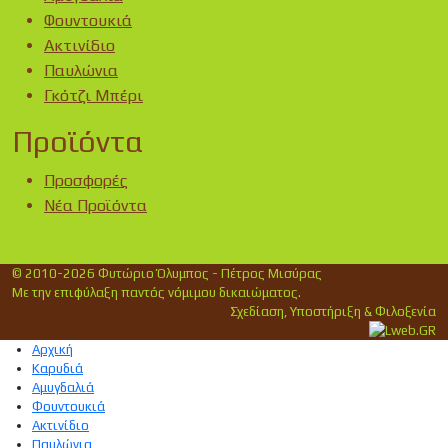
Φουντουκιά
Ακτινίδιο
Παυλώνια
Γκότζι Μπέρι
Προϊόντα
Προσφορές
Νέα Προϊόντα
© 2010-2026 Φυτώριο Όλυμπος - Πέτρος Μισύρας
Με την επιφύλαξη παντός νόμιμου δικαιώματος.
Σχεδίαση, Υποστήριξη & Φιλοξενία
Αρχική
Καρυδιά
Αμυγδαλιά
Φουντουκιά
Ακτινίδιο
Παυλώνια