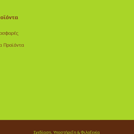
οϊόντα
οσφορές
α Προϊόντα
Σχεδίαση, Υποστήριξη & Φιλοξενία