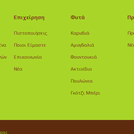
Επιχείρηση
Φυτά
Πρ
Πιστοποιήσεις
Καρυδιά
Πρ
ένα
Ποιοι Είμαστε
Αμυγδαλιά
Νέ
γών
Επικοινωνία
Φουντουκιά
Νέα
Ακτινίδιο
Παυλώνια
Γκότζι Μπέρι
ύρας