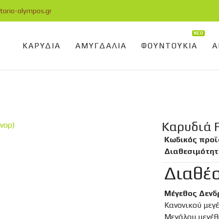
torio-olympos.gr
ΝΕΟ
ΚΑΡΥΔΙΆ
ΑΜΥΓΔΑΛΙΆ
ΦΟΥΝΤΟΥΚΙΆ
Α
Καρυδιά F
Κωδικός προϊ
Διαθεσιμότητ
Διαθέσ
Μέγεθος Δενδρ
Κανονικού μεγ
Μεγάλου μεγέθ