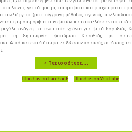
ί παυλώνια, γκότζι μπέρι, σπορόφυτα και μοσχεύματα αρ
τοκαλλιέργεια (μια σύγχρονη μέθοδος αγενούς πολλαπλασ
νεται η ομοιομορφία των φυτών που απαλλάσσονται από τ
Η μεγάλη ανάγκη τα τελευταία χρόνια για φυτά Καρυδιάς Κ
σμα τη δημιουργία φυτώριου Καρυδιάς με αρίστ
κό υλικό και φυτά έτοιμα να δώσουν καρπούς σε όσους τα
ι.
Περισσότερα...
Find us on Facebook
Find us on YouTube