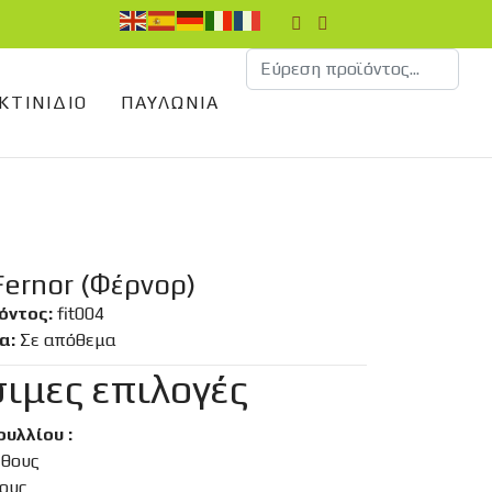
ΚΤΙΝΊΔΙΟ
ΠΑΥΛΏΝΙΑ
ernor (Φέρνορ)
όντος:
fit004
α:
Σε απόθεμα
ιμες επιλογές
υλλίου :
έθους
ους