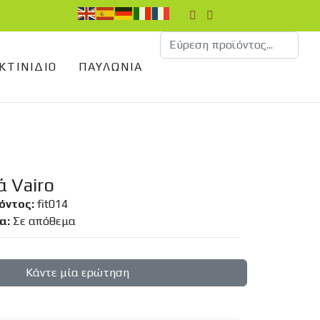
ΚΤΙΝΊΔΙΟ
ΠΑΥΛΏΝΙΑ
 Vairo
όντος:
fit014
α:
Σε απόθεμα
Κάντε μία ερώτηση