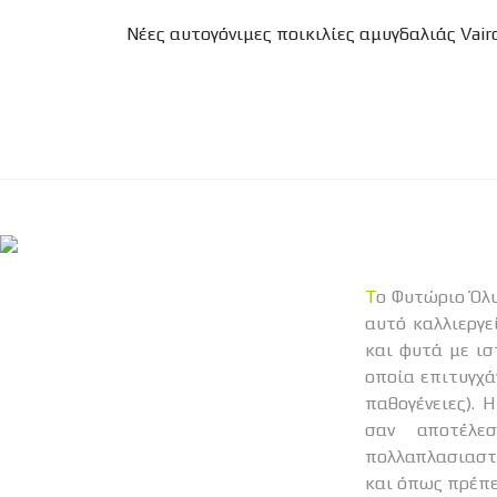
Νέες αυτογόνιμες ποικιλίες αμυγδαλιάς Vair
Το Φυτώριο Όλυμπος έχει δημιουργηθεί από τον γεωπόνο Πέτρο Μισύρα το 2011. Στο χώρο
αυτό καλλιεργε
και φυτά με ισ
οποία επιτυγχά
παθογένειες). 
σαν αποτέλε
πολλαπλασιαστι
και όπως πρέπε