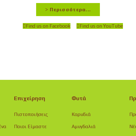
Περισσότερα...
Find us on Facebook
Find us on YouTube
Επιχείρηση
Φυτά
Πρ
Πιστοποιήσεις
Καρυδιά
Πρ
ένα
Ποιοι Είμαστε
Αμυγδαλιά
Νέ