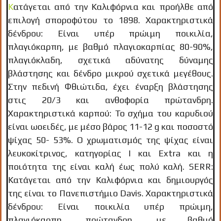
Κατάγεται από την Καλιφόρνια και προήλθε από
επιλογή σποροφύτου το 1898. Χαρακτηριστικά
δένδρου: Είναι υπέρ πρώιμη ποικιλία,
πλαγιόκαρπη, με βαθμό πλαγιοκαρπίας 80-90%,
πλαγιόκλαδη, σχετικά αδύνατης δύναμης
βλάστησης και δένδρο μικρού σχετικά μεγέθους.
Στην πεδινή Φθιώτιδα, έχει έναρξη βλάστησης
στις 20/3 και ανθοφορία πρώτανδρη.
Χαρακτηριστικά καρπού: Το σχήμα του καρυδιού
είναι ωοειδές, με μέσο βάρος 11-12 g και ποσοστό
ψίχας 50- 53%. Ο χρωματισμός της ψίχας είναι
λευκοκίτρινος, κατηγορίας I και Extra και η
ποιότητα της είναι καλή έως πολύ καλή. SERR:
Κατάγεται από την Καλιφόρνια και δημιουργός
της είναι το Πανεπιστήμιο Davis. Χαρακτηριστικά
δένδρου: Είναι ποικιλία υπέρ πρώιμη,
πλαγιόκαρπη, πρώτανδρη, με βαθμό