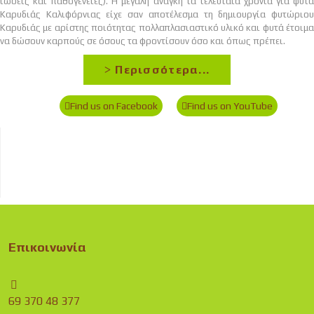
ιώσεις και παθογένειες). Η μεγάλη ανάγκη τα τελευταία χρόνια για φυτά
Καρυδιάς Καλιφόρνιας είχε σαν αποτέλεσμα τη δημιουργία φυτώριου
Καρυδιάς με αρίστης ποιότητας πολλαπλασιαστικό υλικό και φυτά έτοιμα
να δώσουν καρπούς σε όσους τα φροντίσουν όσο και όπως πρέπει.
Περισσότερα...
Find us on Facebook
Find us on YouTube
Επικοινωνία
69 370 48 377