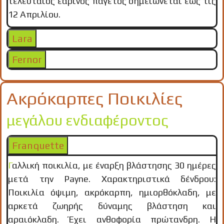
τελευταίος εαρινός παγετός σημειώνεται έως τις
12 Απριλίου.
Lara
Fernor
Ακρόκαρπες Ποικιλίες
μεγάλου ενδιαφέροντος
Franquette
Γαλλική ποικιλία, με έναρξη βλάστησης 30 ημέρες
μετά την Payne. Χαρακτηριστικά δένδρου:
Ποικιλία όψιμη, ακρόκαρπη, ημιορθόκλαδη, με
αρκετά ζωηρής δύναμης βλάστηση και
αραιόκλαδη. Έχει ανθοφορία πρώτανδρη. Η