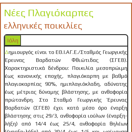
Νέες Πλαγιόκαρπες
ελληνικές ποικιλίες
Ιόλη
Δημιουργός είναι το ΕΘ.Ι.ΑΓ.Ε./Σταθμός Γεωργικής
Έρευνας Βαρδατών Φθιώτιδας (ΣΓΕΒ).
Χαρακτηριστικά δένδρου: Ποικιλία μεσοπρώιμη
έως κανονικής εποχής, πλαγιόκαρπη με βαθμό
πλαγιοκαρπίας 90%, ημιπλαγιόκλαδη, αδύνατης
έως μέτριας δύναμης βλάστησης, με ανθοφορία
πρώτανδρη. Στο Σταθμό Γεωργικής Έρευνας
Βαρδατών (ΣΓΕΒ) έχει κατά μέσο όρο έναρξη
βλάστησης στις 29/3, ανθοφορία ιούλων (έναρξη-
λήξη) από 14/4 έως 25/4, ανθοφορία θηλέων
(έναρξη-λήξη) από 20/4 έως 1/5 και ωρίμανση