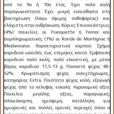
από το 9ο ή 10ο έτος. Έχει πολύ καλή
παραγωγικότητα. Έχει μικρή ευαισθησία στη
βακτηρίωση (λόγω όψιμης ανθοφορίας) και
ελάχιστη στην ανθράκωση. Κύριες Επικονιάστριες
(4%) ποικιλίες οι Franquette ή Fernor και
συμπληρωματικές (1%) οι Ronde de Montignac ή
Meylannaise. Χαρακτηριστικά καρπού: Σχήμα
καρυδιού ωοειδές έως επίμηκες κοντό. Εμφάνιση
καρυδιού πολύ καλή, πολύ ελκυστική, με μέσο
βάρος καρυδιού 11,5-13 g. Ποσοστό ψίχας 48-
52%. Χρωματισμός ψίχας ανοιχτόχρωμος,
κατηγορίας Extra. Ποιότητα ψίχας καλή, εξαγωγή
ψίχας από το κέλυφος εύκολη. Αγρονομική αξία:
Ποικιλία μεγάλης αξίας, παραγωγική,
πλαγιόκαρπη, ημιόψιμη, κατάλληλη για
ημιορεινές και πολλές ορεινές περιοχές όπου ο