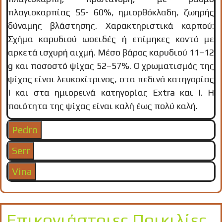
πλαγιοκαρπίας 55- 60%, ημιορθόκλαδη, ζωηρής
δύναμης βλάστησης. Χαρακτηριστικά καρπού:
Σχήμα καρυδιού ωοειδές ή επίμηκες κοντό με
αρκετά ισχυρή αιχμή. Μέσο βάρος καρυδιού 11–12
g και ποσοστό ψίχας 52–57%. Ο χρωματισμός της
ψίχας είναι λευκοκίτρινος, στα πεδινά κατηγορίας
I και στα ημιορεινά κατηγορίας Extra και I. Η
ποιότητα της ψίχας είναι καλή έως πολύ καλή.
Pedro
Serr
Vina
Επικονιάστριες Ποικιλίες