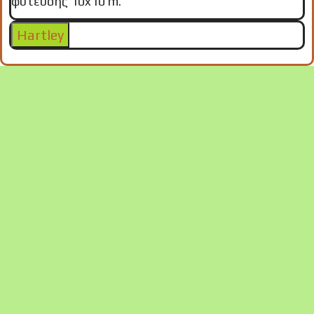
φύτευσης 10x10 m.
Hartley